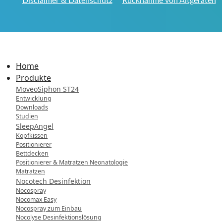
Disclaimer & Datenschutz
Rücknahme von Altgeräten
Home
Produkte
MoveoSiphon ST24
Entwicklung
Downloads
Studien
SleepAngel
Kopfkissen
Positionierer
Bettdecken
Positionierer & Matratzen Neonatologie
Matratzen
Nocotech Desinfektion
Nocospray
Nocomax Easy
Nocospray zum Einbau
Nocolyse Desinfektionslösung