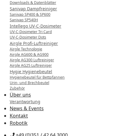
Downloads & Datenblätter
Sanivap Dampfreiniger
Sanivap SP400 & SP600
Sanivap SP540H
Intellego UV-C-Dosimeter
UV-C-Dosimeter Tri Card
UV-C-Dosimeter Dots
Airgle Profi-Luftreiniger
Airgle Technologie
Airgle AG600 & AG900
Airgle AG300 Luftreiniger
Airgle AG25 Luftreiniger
Hygie Hygienebeutel
Hygienebeutel für Bettpfannen
Urin- und Brechbeutel
Zubehör
Über uns
Verantwortung
News & Events
Kontakt
Robotik
+49 (0)351 / 42 64 3000