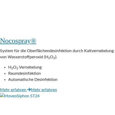
Nocospray®
System für die Oberflächendesinfektion durch Kaltvernebelung
von Wasserstoff­peroxid (H
O
).
2
2
H
O
Vernebelung
2
2
Raumdesinfektion
Automatische Desinfektion
Mehr erfahren
Mehr erfahren